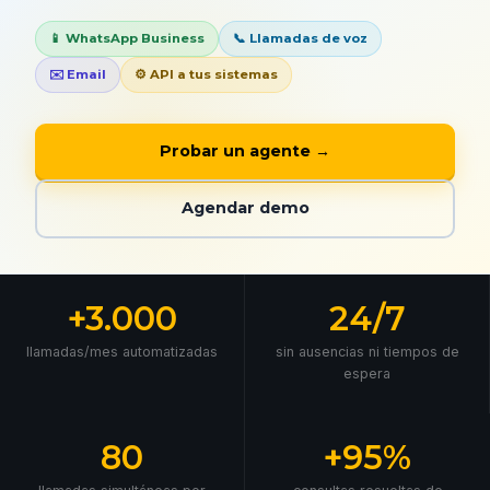
📱 WhatsApp Business
📞 Llamadas de voz
✉️ Email
⚙️ API a tus sistemas
Probar un agente →
Agendar demo
+3.000
24/7
llamadas/mes automatizadas
sin ausencias ni tiempos de
espera
80
+95%