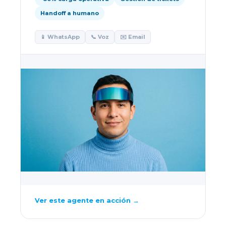
Handoff a humano
📱 WhatsApp
📞 Voz
✉️ Email
Ver este agente en acción →