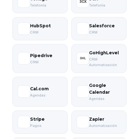
3CX
Telefonía
Telefonía
HubSpot
Salesforce
CRM
CRM
GoHighLevel
Pipedrive
GHL
CRM ·
CRM
Automatización
Google
Cal.com
Calendar
Agendas
Agendas
Stripe
Zapier
Pagos
Automatización