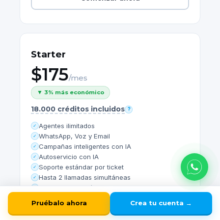
Starter
$175
/mes
▼ 3% más económico
18.000 créditos incluidos
?
Agentes ilimitados
✓
WhatsApp, Voz y Email
✓
Campañas inteligentes con IA
✓
Autoservicio con IA
✓
Soporte estándar por ticket
✓
Hasta 2 llamadas simultáneas
✓
Costo de telefonía incluido
✓
Pruébalo ahora
Crea tu cuenta →
Comenzar ahora