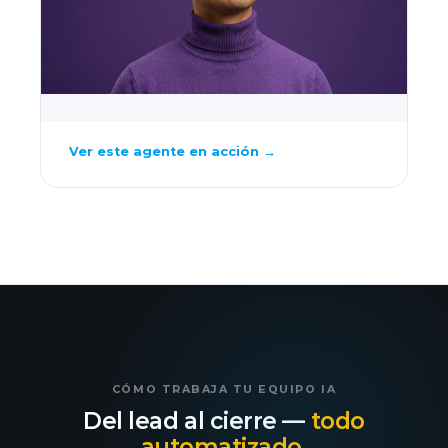
Ver este agente en acción →
CÓMO TRABAJA TU EQUIPO IA
Del lead al cierre —
todo
automatizado.