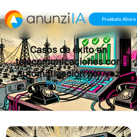
Pruébalo Ahora
Casos de éxito en
telecomunicaciones con
automatización por voz
Agente Telefónico IA