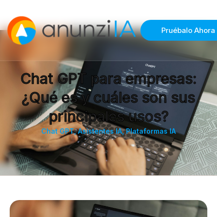
Pruébalo Ahora
Chat GPT para empresas:
¿Qué es y cuáles son sus
principales usos?
Chat GPT
,
Asistentes IA
,
Plataformas IA