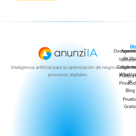
Út
So
Document
Agent
de Vo
Término
Condicio
Agent
Inteligencia artificial para la optimización de negocios y
Whatsa
procesos digitales.
Política
IA
Privaci
Blog
Prueb
Gratis