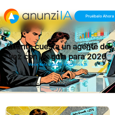
Pruébalo Ahora
Cuánto cuesta un agente de
voz con IA: guía para 2026
Voice Bots
,
Agente Telefónico IA