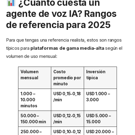
¿Cuánto cuesta un
agente de voz IA? Rangos
de referencia para 2025
Para que tengas una referencia realista, estos son rangos
típicos para
plataformas de gama media-alta
según el
volumen de uso mensual:
Volumen
Costo
Inversión
mensual
promedio por
típica
minuto
1.000 –
USD 0,15‑0,18
USD 1.000 –
10.000
/min
3.000
minutos
50.000 –
USD 0,12‑0,15
USD 5.000 –
150.000 min
/min
15.000
250.000 –
USD 0,10‑0,12
USD 20.000 –